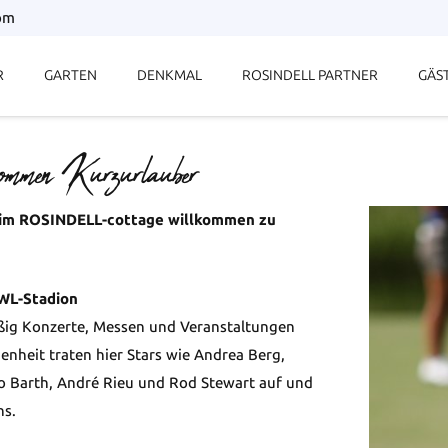
com
R
GARTEN
DENKMAL
ROSINDELL PARTNER
GÄS
kommen Kurzurlauber
e im ROSINDELL-cottage willkommen zu
WL-Stadion
ßig Konzerte, Messen und Veranstaltungen
genheit traten hier Stars wie Andrea Berg,
io Barth, André Rieu und Rod Stewart auf und
ns.