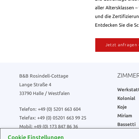
aller Altersklassen 
und die Zertifizier
Entdecken Sie die S
Jetzt anfragen 
ZIMME
B&B Rosindell-Cottage
Lange Straße 4
Werkstatt
33790 Halle / Westfalen
Kolonial
Koje
Telefon: +49 (0) 5201 663 604
Miriam
Telefax: +49 (0) 05201 663 99 25
Bassetti
Mobil: +49 (0) 173 847 86 36
Twin
Cookie Einstellungen