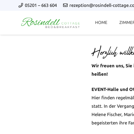
05201 – 663 604
rezeption@rosindell-cottage.
HOME
ZIMME
Herzlich will
Wir freuen uns, Si
heißen!
EVENT-Halle und O
Hier finden regelmä
statt. In der Vergan
Helene Fischer, Mar
begeisterten ihre Fa