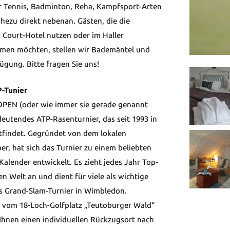
r Tennis, Badminton, Reha, Kampfsport-Arten
ahezu direkt nebenan. Gästen, die die
 Court-Hotel nutzen oder im Haller
en möchten, stellen wir Bademäntel und
ügung. Bitte fragen Sie uns!
-Tunier
EN (oder wie immer sie gerade genannt
deutendes ATP-Rasenturnier, das seit 1993 in
ttfindet. Gegründet von dem lokalen
r, hat sich das Turnier zu einem beliebten
Kalender entwickelt. Es zieht jedes Jahr Top-
en Welt an und dient für viele als wichtige
s Grand-Slam-Turnier in Wimbledon.
 vom 18-Loch-Golfplatz „Teutoburger Wald“
 Ihnen einen individuellen Rückzugsort nach