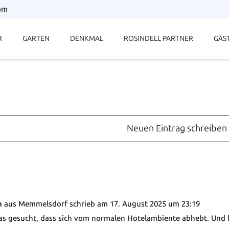
com
R
GARTEN
DENKMAL
ROSINDELL PARTNER
GÄS
n
aus
Memmelsdorf
schrieb am
17. August 2025
um
23:19
s gesucht, dass sich vom normalen Hotelambiente abhebt. Und h