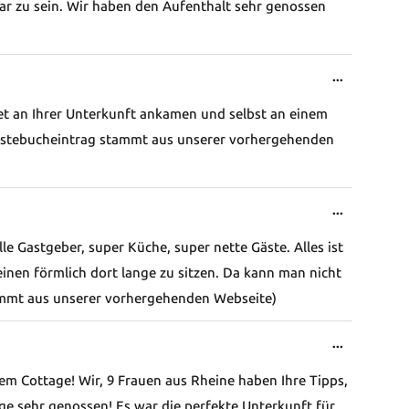
r zu sein. Wir haben den Aufenthalt sehr genossen
Diese
...
Metabox
tet an Ihrer Unterkunft ankamen und selbst an einem
ein-/ausb
ästebucheintrag stammt aus unserer vorhergehenden
Diese
...
Metabox
 Gastgeber, super Küche, super nette Gäste. Alles ist
ein-/ausb
 einen förmlich dort lange zu sitzen. Da kann man nicht
stammt aus unserer vorhergehenden Webseite)
Diese
...
Metabox
rem Cottage! Wir, 9 Frauen aus Rheine haben Ihre Tipps,
ein-/ausb
age sehr genossen! Es war die perfekte Unterkunft für