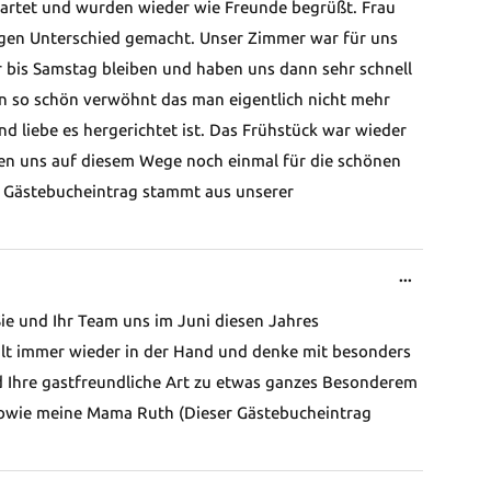
startet und wurden wieder wie Freunde begrüßt. Frau
ngen Unterschied gemacht. Unser Zimmer war für uns
r bis Samstag bleiben und haben uns dann sehr schnell
an so schön verwöhnt das man eigentlich nicht mehr
 liebe es hergerichtet ist. Das Frühstück war wieder
ten uns auf diesem Wege noch einmal für die schönen
 Gästebucheintrag stammt aus unserer
Diese
...
Metabox
Sie und Ihr Team uns im Juni diesen Jahres
ein-/ausb
lt immer wieder in der Hand und denke mit besonders
nd Ihre gastfreundliche Art zu etwas ganzes Besonderem
 sowie meine Mama Ruth (Dieser Gästebucheintrag