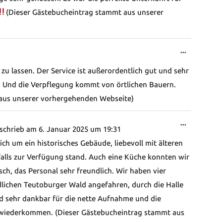
(Dieser Gästebucheintrag stammt aus unserer
Diese
...
Metabox
u lassen. Der Service ist außerordentlich gut und sehr
ein-/ausb
. Und die Verpflegung kommt von örtlichen Bauern.
t aus unserer vorhergehenden Webseite)
Diese
...
schrieb am
6. Januar 2025
um
19:31
Metabox
ch um ein historisches Gebäude, liebevoll mit älteren
ein-/ausb
alls zur Verfügung stand. Auch eine Küche konnten wir
ch, das Personal sehr freundlich. Wir haben vier
dlichen Teutoburger Wald angefahren, durch die Halle
nd sehr dankbar für die nette Aufnahme und die
 wiederkommen. (Dieser Gästebucheintrag stammt aus