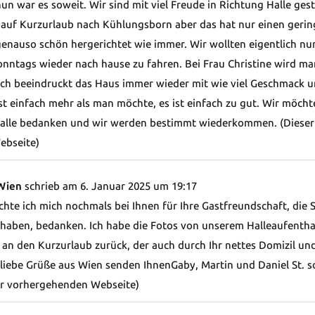
un war es soweit. Wir sind mit viel Freude in Richtung Halle ge
 auf Kurzurlaub nach Kühlungsborn aber das hat nur einen geri
genauso schön hergerichtet wie immer. Wir wollten eigentlich nu
onntags wieder nach hause zu fahren. Bei Frau Christine wird m
ch beeindruckt das Haus immer wieder mit wie viel Geschmack und
 einfach mehr als man möchte, es ist einfach zu gut. Wir möch
Halle bedanken und wir werden bestimmt wiederkommen. (Dieser
ebseite)
 Wien
schrieb am
6. Januar 2025
um
19:17
hte ich mich nochmals bei Ihnen für Ihre Gastfreundschaft, die 
haben, bedanken. Ich habe die Fotos von unserem Halleaufentha
 an den Kurzurlaub zurück, der auch durch Ihr nettes Domizil u
 liebe Grüße aus Wien senden IhnenGaby, Martin und Daniel St.
r vorhergehenden Webseite)