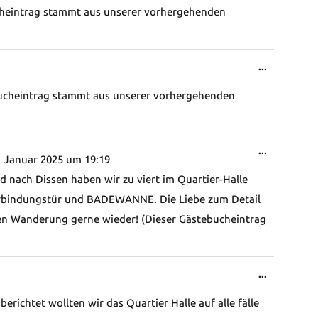
ucheintrag stammt aus unserer vorhergehenden
Diese
...
Metabox
bucheintrag stammt aus unserer vorhergehenden
ein-/ausb
Diese
...
 Januar 2025
um
19:19
Metabox
nach Dissen haben wir zu viert im Quartier-Halle
ein-/ausb
Verbindungstür und BADEWANNE. Die Liebe zum Detail
ten Wanderung gerne wieder! (Dieser Gästebucheintrag
Diese
...
Metabox
erichtet wollten wir das Quartier Halle auf alle fälle
ein-/ausb