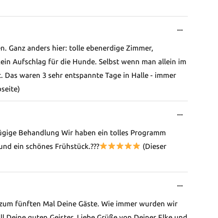
Diese
...
Metabox
n. Ganz anders hier: tolle ebenerdige Zimmer,
ein-/ausb
kein Aufschlag für die Hunde. Selbst wenn man allein im
bt. Das waren 3 sehr entspannte Tage in Halle - immer
seite)
Diese
...
Metabox
sszügige Behandlung Wir haben ein tolles Programm
ein-/ausb
und ein schönes Frühstück.???
(Dieser
Diese
...
Metabox
 zum fünften Mal Deine Gäste. Wie immer wurden wir
ein-/ausb
l Deine guten Geister. Liebe Grüße von Deiner Elke und