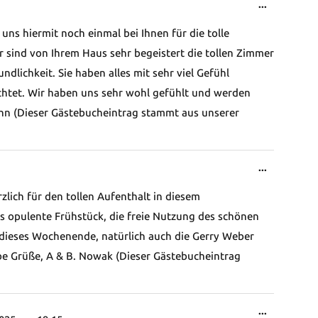
Diese
...
Metabox
uns hiermit noch einmal bei Ihnen für die tolle
ein-/ausb
 sind von Ihrem Haus sehr begeistert die tollen Zimmer
lichkeit. Sie haben alles mit sehr viel Gefühl
richtet. Wir haben uns sehr wohl gefühlt und werden
hn (Dieser Gästebucheintrag stammt aus unserer
Diese
...
Metabox
lich für den tollen Aufenthalt in diesem
ein-/ausb
s opulente Frühstück, die freie Nutzung des schönen
n dieses Wochenende, natürlich auch die Gerry Weber
ebe Grüße, A & B. Nowak (Dieser Gästebucheintrag
Diese
...