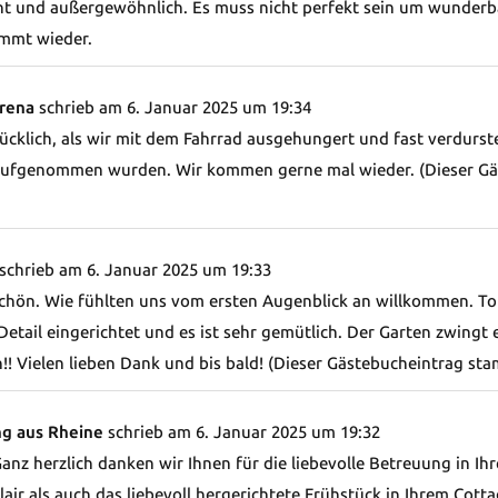
t und außergewöhnlich. Es muss nicht perfekt sein um wunderba
mmt wieder.
erena
schrieb am
6. Januar 2025
um
19:34
ücklich, als wir mit dem Fahrrad ausgehungert und fast verdurs
 aufgenommen wurden. Wir kommen gerne mal wieder. (Dieser G
schrieb am
6. Januar 2025
um
19:33
hön. Wie fühlten uns vom ersten Augenblick an willkommen. Tolle
Detail eingerichtet und es ist sehr gemütlich. Der Garten zwingt
n!! Vielen lieben Dank und bis bald! (Dieser Gästebucheintrag 
ng aus Rheine
schrieb am
6. Januar 2025
um
19:32
Ganz herzlich danken wir Ihnen für die liebevolle Betreuung in Ih
lair als auch das liebevoll hergerichtete Frühstück in Ihrem Cott