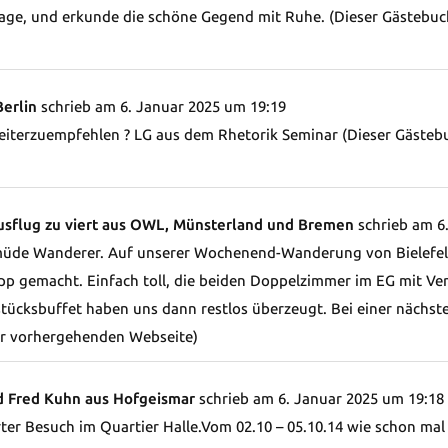
 Tage, und erkunde die schöne Gegend mit Ruhe. (Dieser Gästeb
Berlin
schrieb am
6. Januar 2025
um
19:19
weiterzuempfehlen ? LG aus dem Rhetorik Seminar (Dieser Gäste
flug zu viert aus OWL, Münsterland und Bremen
schrieb am
6.
müde Wanderer. Auf unserer Wochenend-Wanderung von Bielefeld 
pp gemacht. Einfach toll, die beiden Doppelzimmer im EG mit 
stücksbuffet haben uns dann restlos überzeugt. Bei einer nächs
r vorhergehenden Webseite)
d Fred Kuhn aus Hofgeismar
schrieb am
6. Januar 2025
um
19:18
ter Besuch im Quartier Halle.Vom 02.10 – 05.10.14 wie schon mal b