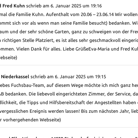
d Fred Kuhn
schrieb am
6. Januar 2025
um
19:16
mal die Familie Kuhn. Aufenthalt vom 20.06 – 23.06.14 Wir wollen 
mt sich vor als wenn man seine Familie besucht) bedanken. Wir
aum und der sehr schöne Garten, ganz zu schweigen von der Freund
richtigen Stelle Platziert, es ist alles sehr geschmackvoll einge
mmen. Vielen Dank für alles. Liebe GrüßeEva-Maria und Fred Ku
ebseite)
 Niederkassel
schrieb am
6. Januar 2025
um
19:15
liebes Fuchsbau-Team, auf diesem Wege möchte ich mich ganz herz
bedanken. Die liebevoll eingerichteten Zimmer, der Service, da
dlichkeit, die Tipps und Hilfsbereitschaft der Angestellten habe
ergesslichen Ereignis werden lassen! Bis zum nächsten Jahr, li
r vorhergehenden Webseite)