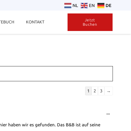
NL
EN
DE
Jetzt
TEBUCH
KONTAKT
Buchen
Guestbook
1
2
3
→
list
navigation
Diese
...
Metabox
ier haben wir es gefunden. Das B&B ist auf seine
ein-/ausb