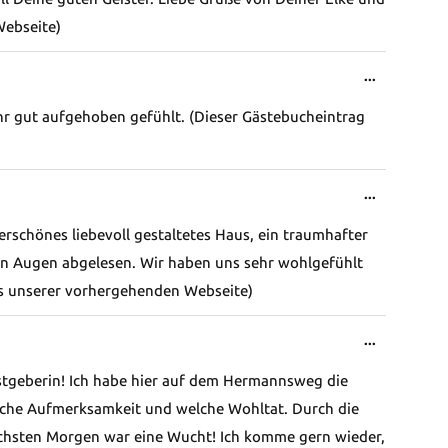
Webseite)
Diese
...
Metabox
r gut aufgehoben gefühlt. (Dieser Gästebucheintrag
ein-/ausb
Diese
...
Metabox
erschönes liebevoll gestaltetes Haus, ein traumhafter
ein-/ausb
n Augen abgelesen. Wir haben uns sehr wohlgefühlt
s unserer vorhergehenden Webseite)
Diese
...
Metabox
stgeberin! Ich habe hier auf dem Hermannsweg die
ein-/ausb
he Aufmerksamkeit und welche Wohltat. Durch die
chsten Morgen war eine Wucht! Ich komme gern wieder,