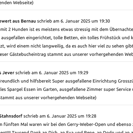
enden Webseite)
ewert aus Bernau
schrieb am
6. Januar 2025
um
19:30
r mit 2 Hunden ist es meistens etwas stressig mit dem Übernachte
ausgefallen eingerichtet, tolle Betten, ein tolles Frühstück und 
t, wird einem nicht langweilig, da es auch hier viel zu sehen gi
Dieser Gästebucheintrag stammt aus unserer vorhergehenden Web
s Jever
schrieb am
6. Januar 2025
um
19:29
: Freundlich und hilfsbereit Super ausgefallene Einrichtung Gro
les Spargel Essen im Garten, ausgefallene Zimmer super Service 
stammt aus unserer vorhergehenden Webseite)
Stahnsdorf
schrieb am
6. Januar 2025
um
19:28
zum fünften Mal waren wir bei den Gerry-Weber-Open und ebenso
t!!! Tausend Dank an Dich, an Eva und Rene, an Dodo und an al