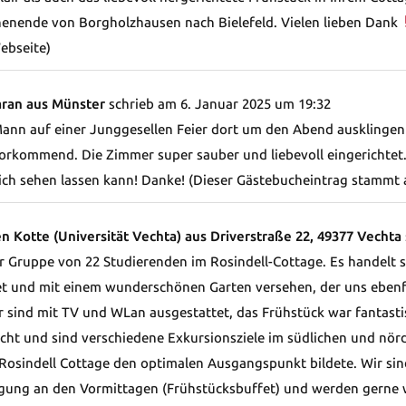
nende von Borgholzhausen nach Bielefeld. Vielen lieben Dank
ebseite)
aran aus Münster
schrieb am
6. Januar 2025
um
19:32
ann auf einer Junggesellen Feier dort um den Abend ausklingen z
orkommend. Die Zimmer super sauber und liebevoll eingerichtet
sich sehen lassen kann! Danke! (Dieser Gästebucheintrag stamm
en Kotte (Universität Vechta) aus Driverstraße 22, 49377 Vechta
r Gruppe von 22 Studierenden im Rosindell-Cottage. Es handelt si
et und mit einem wunderschönen Garten versehen, der uns ebenf
 sind mit TV und WLan ausgestattet, das Frühstück war fantastis
cht und sind verschiedene Exkursionsziele im südlichen und nör
 Rosindell Cottage den optimalen Ausgangspunkt bildete. Wir si
rgung an den Vormittagen (Frühstücksbuffet) und werden gerne