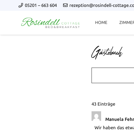
05201 – 663 604
rezeption@rosindell-cottage.
HOME
ZIMME
Gästebuch
43 Einträge
Manuela Feh
Wir haben das etwa