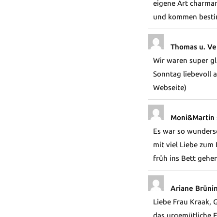
eigene Art charman
und kommen besti
Thomas u. V
Wir waren super gl
Sonntag liebevoll
Webseite)
Moni&Martin
Es war so wundersc
mit viel Liebe zum 
früh ins Bett gehe
Ariane Brüni
Liebe Frau Kraak, 
das urgemütliche F