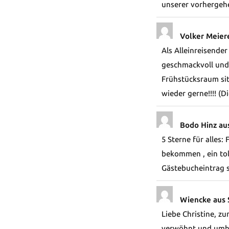
unserer vorhergeh
Volker Meier
Als Alleinreisende
geschmackvoll und 
Frühstücksraum sitz
wieder gerne!!!! (
Bodo Hinz au
5 Sterne für alles
bekommen , ein tol
Gästebucheintrag 
Wiencke aus 
Liebe Christine, 
verwöhnt und umheg